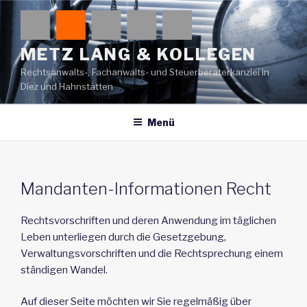
Zum
Inhalt
springen
METZ LANG & KOLLEGEN
Rechtsanwalts-, Fachanwalts- und Steuerberaterkanzlei in
Diez und Hahnstätten
Menü
Mandanten-Informationen Recht
Rechtsvorschriften und deren Anwendung im täglichen
Leben unterliegen durch die Gesetzgebung,
Verwaltungsvorschriften und die Rechtsprechung einem
ständigen Wandel.
Auf dieser Seite möchten wir Sie regelmäßig über